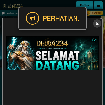
Daftar
nal untuk seluruh pengguna.
PERHATIAN.
IDR
50,302,800,433
POPULAR
SLOT
LIVE GAME
CASINO