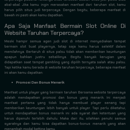
abal-abal. Jika kamu ingin merasakan manfaat dari taruhan slot, kamu
harus pilih situs judi terpercaya. Dengan begitu, beberapa manfaat di
bawah ini pasti akan kamu dapatkan.
Apa Saja Manfaat Bermain Slot Online Di
Website Taruhan Terpercaya?
Meski hampir semua agen judi slot di internet menyediakan tempat
bermain slot buat playernya, tetap saja kamu harus selektif dalam
memilahnya. Bertaruh di situs palsu tidak akan memberikan keuntungan
apapun bahkan justru sebaliknya. Begitu banyak kerugian yang
didapatkan saat tempat gambling yang dipilih ternyata salah atau palsu.
Tapi ketika kamu berada di website taruhan terpercaya, beberapa manfaat
ini akan kamu dapatkan:
Promosi Dan Bonus Menarik
Manfaat untuk player yang bermain taruhan Bersama website terpercaya
adalah mendapatkan promosi dan bonus yang menarik. Ini menjadi
manfaat pertama yang tidak hanya membuat player senang tapi
memberikan keuntungan lebih banyak untuk player. Tapi perlu diketahui,
untuk mendapatkan bonus menarik ini ada syarat dan ketentuan yang
harus dipenuhi terlebih dahulu. Maka dari itu, silahkan penuhi semua
syaratnya dan kamu bisa dapatkan bonus-bonus menarik yang akan
menambah modal betting kamu.