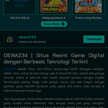
XELAYA GOLD
Mahjong Mania X
Pirate King Riches
Show More
dewa234
Download
DOWNLOAD SEKARANG
DEWA234 | Situs Resmi Game Digital
dengan Berbasis Teknologi Terkini
Dewa234
adalah Situs slot Online terpercaya 2026. Beragam kategori
daftar situs online terbaik hanya ada di Dewa234. Dari sekian banyaknya
taruhan online di internet, slot masih menjadi taruhan dengan tingkat
keuntungan paling tinggi. Jadi jangan heran jika ada begitu banyak
gambler yang memilih bertaruh pada game slot online
saat berada di
website taruhan terpercaya.
Tapi sayangnya, menemukan website terpercaya di internet bukan perkara
yang mudah untuk dilakukan. Ada banyak situs judi yang mengaku
terpercaya padahal faktanya situs tersebut adalah situs judi palsu atau