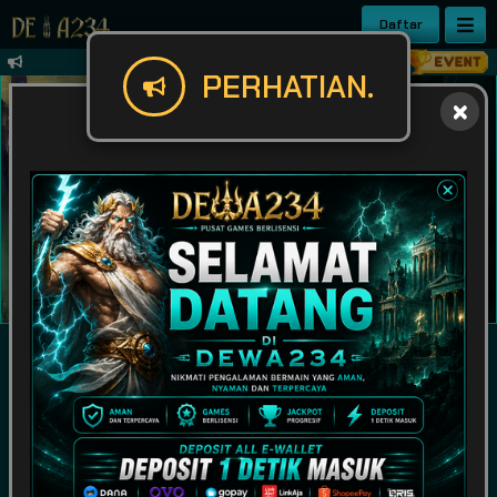
Daftar
✨ Selamat datang di DEWA234 – Pusat Ga
PERHATIAN.
IDR
50,328,661,904
POPULAR
SLOT
LIVE GAME
CASINO