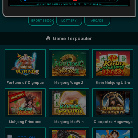
SPORTSBOOK
LOTTERY
ARCADE
Game Terpopuler
Fortune of Olympus
Mahjong Ways 2
Kirin Mahjong Ultra
Mahjong Princess
Mahjong MaxWin
Cleopatra Megaways