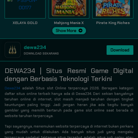
XELAYA GOLD
Mahjong Mania X
Pirate King Riches
Show More
dewa234
Download
DOWNLOAD SEKARANG
DEWA234 | Situs Resmi Game Digital
dengan Berbasis Teknologi Terkini
Dewa234
adalah Situs slot Online terpercaya 2026. Beragam kategori
daftar situs online terbaik hanya ada di Dewa234. Dari sekian banyaknya
taruhan online di internet, slot masih menjadi taruhan dengan tingkat
keuntungan paling tinggi. Jadi jangan heran jika ada begitu banyak
gambler yang memilih bertaruh pada game slot online
saat berada di
website taruhan terpercaya.
Tapi sayangnya, menemukan website terpercaya di internet bukan perkara
yang mudah untuk dilakukan. Ada banyak situs judi yang mengaku
terpercaya padahal faktanya situs tersebut adalah situs judi palsu atau