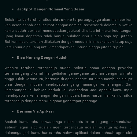
Jackpot Dengan Nominal Yang Besar
Selain itu, bertaruh di situs
slot online
terpercaya juga akan memberikan
kepuasan sebab ada jackpot dengan nominal terbesar di dalamnya. ketika
kamu sudah berhasil mendapatkan jackpot di situs ini maka keuntungan
yang kamu dapatkan tidak hanya puluhan ribu rupiah saja tapi jutaan.
Bahkan meski taruhan dilakukan dengan modal minim sekalipun, tetap saja
kamu punya peluang untuk mendapatkan untung hingga jutaan rupiah.
Bisa Menang Dengan Mudah
Website taruhan terpercaya sudah bekerja sama dengan provider
ternama yang dikenal menyediakan game-game taruhan dengan winrate
tinggi. Oleh karena itu, bermain di agen seperti ini akan membuat player
bisa dengan mudah mendapatkan yang namanya kemenangan. Dan
kemenangan ini bahkan berkali-kali didapatkan. Jadi apabila kamu ingin
mendapatkan kemenangan dengan mudah, kamu harus mainkan di situs
terpercaya dengan memilih game yang tepat pastinya.
Bermain Via Aplikasi
Apakah kamu tahu bahwasanya salah satu kriteria yang menandakan
sebuah agen slot adalah agen terpercaya adalah adanya aplikasi di
dalamnya. jadi kamu harus tahu bahwa aplikasi dalam sebuah agen slot