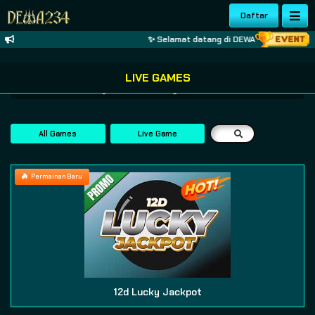
Daftar
✨ Selamat datang di DEWA234 – Pusat Game
LIVE GAMES
DEWA234
Livegames
Livegame
All Games
Live Game
Permainan Baru
12d Lucky Jackpot