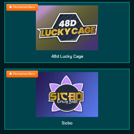
Permainan Baru
48d Lucky Cage
Permainan Baru
Sicbo