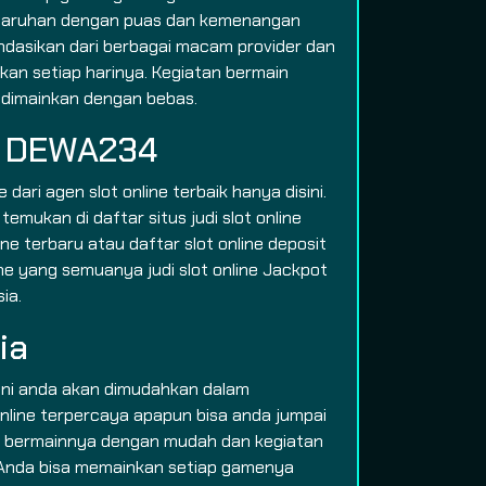
n taruhan dengan puas dan kemenangan
ndasikan dari berbagai macam provider dan
an setiap harinya. Kegiatan bermain
 dimainkan dengan bebas.
25 DEWA234
ari agen slot online terbaik hanya disini.
emukan di daftar situs judi slot online
ne terbaru atau daftar slot online deposit
ne yang semuanya judi slot online Jackpot
ia.
ia
sini anda akan dimudahkan dalam
line terpercaya apapun bisa anda jumpai
an bermainnya dengan mudah dan kegiatan
i Anda bisa memainkan setiap gamenya