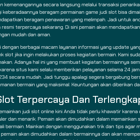
n kemenangannya secara langsung melalui transaksi penarik
gi keberadaannya beragam permainan game judi slot bisa dimai
ndapatkan beragam penawaran yang melimpah. Jadi untuk an
n resmi terpercaya sekarang. Di sini pemain akan mendapatk
engan mudah dan aman.
api dengan berbagai macam layanan informasi yang update y
k slot jika ingin melakukan proses kegiatan bermain. Kami sud
unakan. Adanya hal ini yang membuat kegiatan bermainnya s
ena situs kami selalu memberikan pelayanan selama 24 jam o
34 secara mudah. Jadi tunggu apalagi segera bergabung bers
anan bermain yang maksimal. Keuntungan akan diberikan dan
Slot Terpercaya Dan Terlengka
mainkan judi slot online kini Anda tidak perlu khawatir karen
ler dan menarik. Pemain akan dimudahkan dalam memainkan s
li bermain. Mainkan dengan menggunakan trik dan tips agar 
sini pemain akan dimudahkan dalam bermainnya dan akan mempe