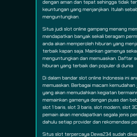
dengan aman dan tepat sehingga tidak te
keuntungan yang menjanjikan. Itulah seb
menguntungkan.
Situs judi slot online gampang menang mem
mendapatkan banyak sekali beragam perma
anda akan memperoleh hiburan yang menjan
terbaik kapan saja. Mainkan gamenya seka
menguntungkan dan memuaskan. Daftar se
hiburan yang terbaik dan populer di dunia
Di dalam bandar slot online Indonesia in
memuaskan. Berbagai macam kemudahan juga
yang akan memudahkan kegiatan bermainnya
memainkan gamenya dengan puas dan bebas.
slot 1 baris, slot 3 baris, slot modern, sl
pemain akan mendapatkan segala jenis perm
dahulu setiap provider dan rekomendasi p
Situs slot terpercaya Dewa234 sudah dik