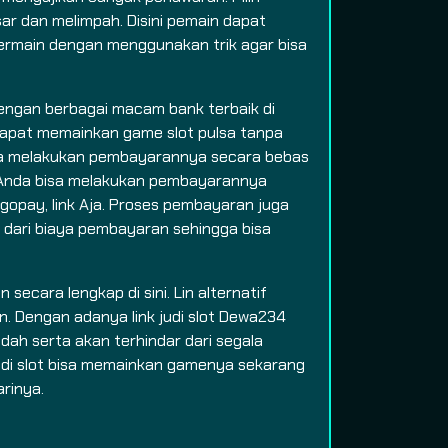
 dan melimpah. Disini pemain dapat
Bermain dengan menggunakan trik agar bisa
dengan berbagai macam bank terbaik di
 dapat memainkan game slot pulsa tanpa
isa melakukan pembayarannya secara bebas
an Anda bisa melakukan pembayarannya
 gopay, link Aja. Proses pembayaran juga
 dari biaya pembayaran sehingga bisa
cara lengkap di sini. Lin alternatif
. Dengan adanya link judi slot Dewa234
h serta akan terhindar dari segala
udi slot bisa memainkan gamenya sekarang
rinya.