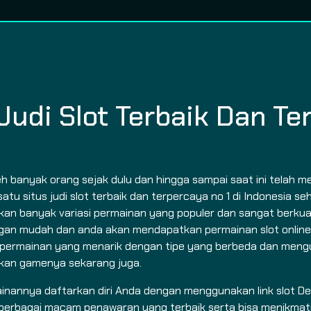
Judi Slot Terbaik Dan Te
eh banyak orang sejak dulu dan hingga sampai saat ini telah
tu situs judi slot terbaik dan terpercaya no 1 di Indonesia s
rkan banyak variasi permainan yang populer dan sangat berkual
engan mudah dan anda akan mendapatkan permainan slot online
ermainan yang menarik dengan tipe yang berbeda dan mengu
nkan gamenya sekarang juga.
inannya daftarkan diri Anda dengan menggunakan link slot D
n berbagai macam penawaran yang terbaik serta bisa menikma