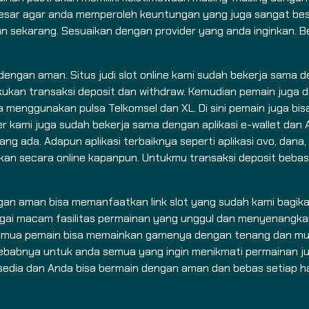
ar agar anda memperoleh keuntungan yang juga sangat besar
an sekarang. Sesuaikan dengan provider yang anda inginkan. 
dengan aman. Situs judi slot online kami sudah bekerja sama 
kukan transaksi deposit dan withdraw. Kemudian pemain juga
 menggunakan pulsa Telkomsel dan XL. Di sini pemain juga b
ler kami juga sudah bekerja sama dengan aplikasi e-wallet d
g ada. Adapun aplikasi terbaiknya seperti aplikasi ovo, dana,
kan secara online kapanpun. Untukmu transaksi deposit bebas
n aman bisa memanfaatkan link slot yang sudah kami bagikan se
agai macam fasilitas permainan yang unggul dan menyenangkan
mua pemain bisa memainkan gamenya dengan tenang dan muda
sebabnya untuk anda semua yang ingin menikmati permainan j
edia dan Anda bisa bermain dengan aman dan bebas setiap ha