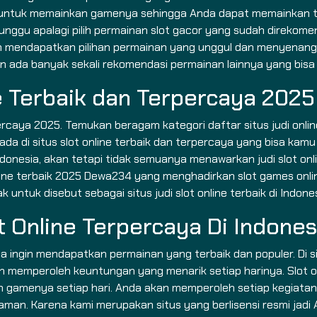
kan untuk memainkan gamenya sehingga Anda dapat memainka
unggu apalagi pilih permainan slot gacor yang sudah direkome
an mendapatkan pilihan permainan yang unggul dan menyenangk
 ada banyak sekali rekomendasi permainan lainnya yang bisa
ine Terbaik dan Terpercaya 20
rcaya 2025. Temukan beragam kategori daftar situs judi online d
da di situs slot online terbaik dan terpercaya yang bisa kamu t
donesia, akan tetapi tidak semuanya menawarkan judi slot onli
line terbaik 2025 Dewa234 yang menghadirkan slot games onli
ak untuk disebut sebagai situs judi slot online terbaik di Indones
ot Online Terpercaya Di Indones
a ingin mendapatkan permainan yang terbaik dan populer. Di 
memperoleh keuntungan yang menarik setiap harinya. Slot on
an gamenya setiap hari. Anda akan memperoleh setiap kegiat
man. Karena kami merupakan situs yang berlisensi resmi jad