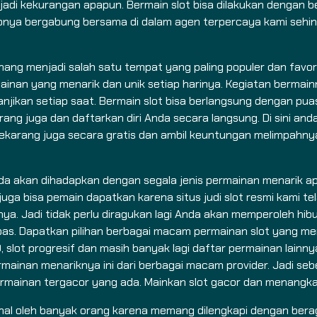
rjadi kekurangan apapun. Bermain slot bisa dilakukan denga
abnya bergabung bersama di dalam agen terpercaya kami seh
ang menjadi salah satu tempat yang paling populer dan favorit
inan yang menarik dan unik setiap harinya. Kegiatan berma
jikan setiap saat. Bermain slot bisa berlangsung dengan pu
rang juga dan daftarkan diri Anda secara langsung. Di sini a
karang juga secara gratis dan ambil keuntungan melimpahny
i anda akan dihadapkan dengan segala jenis permainan menari
 bisa pemain dapatkan karena situs judi slot resmi kami tel
. Jadi tidak perlu diragukan lagi Anda akan memperoleh hibu
 Dapatkan pilihan berbagai macam permainan slot yang menarik
ot 3D, slot progresif dan masih banyak lagi daftar permainan lai
ainan menariknya ini dari berbagai macam provider. Jadi sebe
ermainan tergacor yang ada. Mainkan slot gacor dan menangk
enal oleh banyak orang karena memang dilengkapi dengan ber