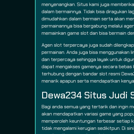
menyenangkan. Situs kami juga memberika
dalam bermainnya. Tidak bisa diragukan la
dimudahkan dalam bermain serta akan me
permainannya bisa bergabung melalui age
memainkan game slot dan bisa bermain d
Agen slot terpercaya juga sudah dilengk
permainan. Anda juga bisa menggunakan lin
dan terpercaya sehingga layak untuk dig
dapat mengakses gamenya secara bebas kar
terhubung dengan bandar slot resmi Dewa2
menarik apapun serta mendapatkan kenyam
Dewa234 Situs Judi 
Bagi anda semua yang tertarik dan ingin me
akan mendapatkan variasi game yang popu
memperoleh keuntungan terbesar setiap ka
tidak mengalami kerugian sedikitpun. Di 