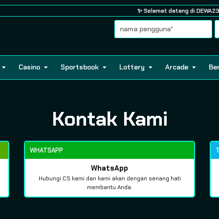
✨ Selamat datang di DEWA234 – Pu
Casino
Sportsbook
Lottery
Arcade
Ber
Kontak Kami
WHATSAPP
WhatsApp
Hubungi CS kami dan kami akan dengan senang hati
membantu Anda.