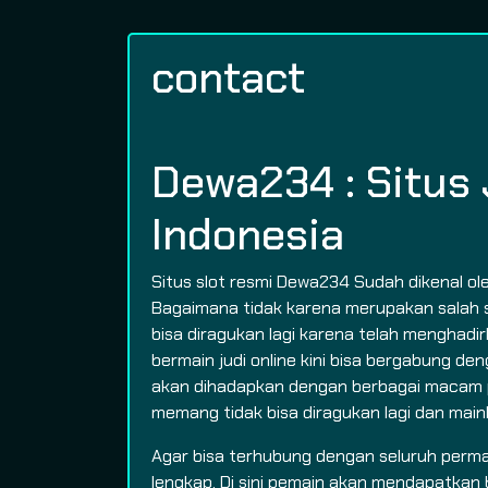
contact
Dewa234 : Situs 
Indonesia
Situs slot resmi Dewa234 Sudah dikenal ol
Bagaimana tidak karena merupakan salah sa
bisa diragukan lagi karena telah menghadi
bermain judi online kini bisa bergabung d
akan dihadapkan dengan berbagai macam p
memang tidak bisa diragukan lagi dan mai
Agar bisa terhubung dengan seluruh perma
lengkap. Di sini pemain akan mendapatka