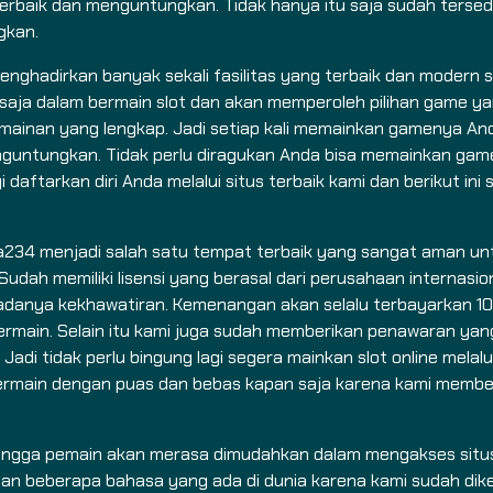
rbaik dan menguntungkan. Tidak hanya itu saja sudah tersedia
gkan.
ghadirkan banyak sekali fasilitas yang terbaik dan modern se
a dalam bermain slot dan akan memperoleh pilihan game ya
mainan yang lengkap. Jadi setiap kali memainkan gamenya An
guntungkan. Tidak perlu diragukan Anda bisa memainkan gam
aftarkan diri Anda melalui situs terbaik kami dan berikut ini 
wa234 menjadi salah satu tempat terbaik yang sangat aman unt
dah memiliki lisensi yang berasal dari perusahaan internas
adanya kekhawatiran. Kemenangan akan selalu terbayarkan 100
main. Selain itu kami juga sudah memberikan penawaran yan
Jadi tidak perlu bingung lagi segera mainkan slot online melal
 bermain dengan puas dan bebas kapan saja karena kami memb
hingga pemain akan merasa dimudahkan dalam mengakses situs
gan beberapa bahasa yang ada di dunia karena kami sudah dik