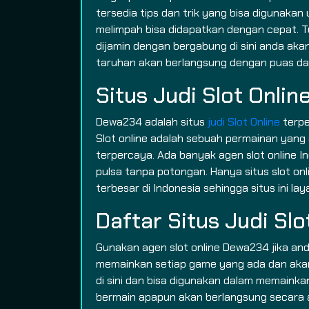
tersedia tips dan trik yang bisa diguna
melimpah bisa didapatkan dengan cepat. T
dijamin dengan bergabung di sini anda ak
taruhan akan berlangsung dengan puas dan
Situs Judi Slot Onl
Dewa234 adalah situs
judi Slot Online
terpe
Slot online adalah sebuah permainan yang a
terpercaya. Ada banyak agen slot online In
pulsa tanpa potongan. Hanya situs slot on
terbesar di Indonesia sehingga situs ini lay
Daftar Situs Judi Sl
Gunakan agen slot online Dewa234 jika and
memainkan setiap game yang ada dan akan 
di sini dan bisa digunakan dalam memaink
bermain apapun akan berlangsung secara a