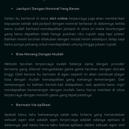
Jackpot Dengan Nominal Yang Besar
Selain itu, bertaruh di situs
slot online
terpercaya juga akan memberikan
kepuasan sebab ada jackpot dengan nominal terbesar di dalamnya. ketika
kamu sudah berhasil mendapatkan jackpot di situs ini maka keuntungan
yang kamu dapatkan tidak hanya puluhan ribu rupiah saja tapi jutaan.
Bahkan meski taruhan dilakukan dengan modal minim sekalipun, tetap saja
kamu punya peluang untuk mendapatkan untung hingga jutaan rupiah.
Bisa Menang Dengan Mudah
Website taruhan terpercaya sudah bekerja sama dengan provider
ternama yang dikenal menyediakan game-game taruhan dengan winrate
tinggi. Oleh karena itu, bermain di agen seperti ini akan membuat player
bisa dengan mudah mendapatkan yang namanya kemenangan. Dan
kemenangan ini bahkan berkali-kali didapatkan. Jadi apabila kamu ingin
mendapatkan kemenangan dengan mudah, kamu harus mainkan di situs
terpercaya dengan memilih game yang tepat pastinya.
Bermain Via Aplikasi
Apakah kamu tahu bahwasanya salah satu kriteria yang menandakan
sebuah agen slot adalah agen terpercaya adalah adanya aplikasi di
dalamnya. jadi kamu harus tahu bahwa aplikasi dalam sebuah agen slot