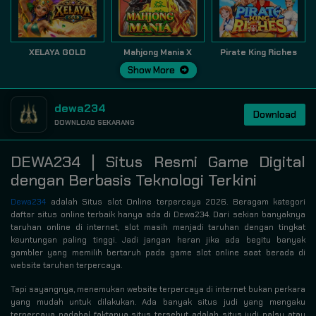
XELAYA GOLD
Mahjong Mania X
Pirate King Riches
Show More
dewa234
Download
DOWNLOAD SEKARANG
DEWA234 | Situs Resmi Game Digital
dengan Berbasis Teknologi Terkini
Dewa234
adalah Situs slot Online terpercaya 2026. Beragam kategori
daftar situs online terbaik hanya ada di Dewa234. Dari sekian banyaknya
taruhan online di internet, slot masih menjadi taruhan dengan tingkat
keuntungan paling tinggi. Jadi jangan heran jika ada begitu banyak
gambler yang memilih bertaruh pada game slot online
saat berada di
website taruhan terpercaya.
Tapi sayangnya, menemukan website terpercaya di internet bukan perkara
yang mudah untuk dilakukan. Ada banyak situs judi yang mengaku
terpercaya padahal faktanya situs tersebut adalah situs judi palsu atau