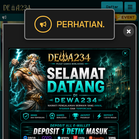
Daftar
✨ Selamat datang di DEWA234 – Pusat Gam
PERHATIAN.
IDR
50,368,809,372
POPULAR
SLOT
LIVE GAME
CASINO