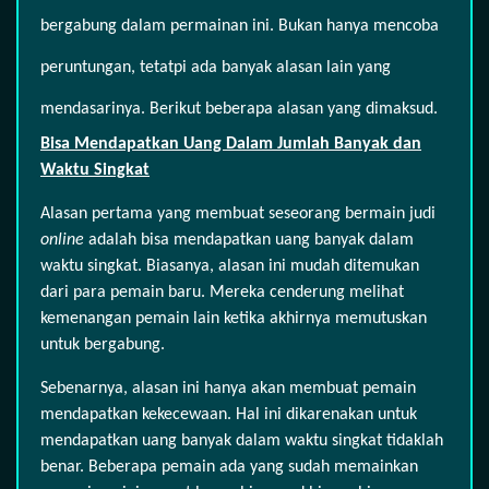
bergabung dalam permainan ini. Bukan hanya mencoba
peruntungan, tetatpi ada banyak alasan lain yang
mendasarinya. Berikut beberapa alasan yang dimaksud.
Bisa Mendapatkan Uang Dalam Jumlah Banyak dan
Waktu Singkat
Alasan pertama yang membuat seseorang bermain judi
online
adalah bisa mendapatkan uang banyak dalam
waktu singkat. Biasanya, alasan ini mudah ditemukan
dari para pemain baru. Mereka cenderung melihat
kemenangan pemain lain ketika akhirnya memutuskan
untuk bergabung.
Sebenarnya, alasan ini hanya akan membuat pemain
mendapatkan kekecewaan. Hal ini dikarenakan untuk
mendapatkan uang banyak dalam waktu singkat tidaklah
benar. Beberapa pemain ada yang sudah memainkan