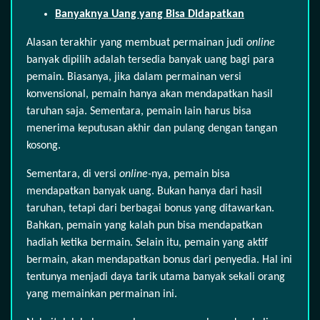
Banyaknya Uang yang Bisa Didapatkan
Alasan terakhir yang membuat permainan judi
online
banyak dipilih adalah tersedia banyak uang bagi para
pemain. Biasanya, jika dalam permainan versi
konvensional, pemain hanya akan mendapatkan hasil
taruhan saja. Sementara, pemain lain harus bisa
menerima keputusan akhir dan pulang dengan tangan
kosong.
Sementara, di versi
online-
nya, pemain bisa
mendapatkan banyak uang. Bukan hanya dari hasil
taruhan, tetapi dari berbagai bonus yang ditawarkan.
Bahkan, pemain yang kalah pun bisa mendapatkan
hadiah ketika bermain. Selain itu, pemain yang aktif
bermain, akan mendapatkan bonus dari penyedia. Hal ini
tentunya menjadi daya tarik utama banyak sekali orang
yang memainkan permainan ini.