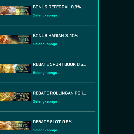
BONUS REFERRAL 0,3%...
Selengkapnya
BONUS HARIAN 3-10%
Selengkapnya
REBATE SPORTBOOK 0.5...
Selengkapnya
REBATE ROLLINGAN POK...
Selengkapnya
REBATE SLOT 0.8%
Selengkapnya