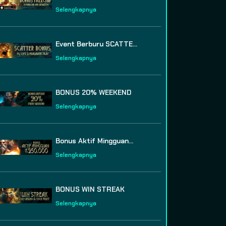
Selengkapnya
Event Berburu SCATTE...
Selengkapnya
BONUS 20% WEEKEND
Selengkapnya
Bonus Aktif Mingguan...
Selengkapnya
BONUS WIN STREAK
Selengkapnya