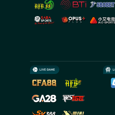
LIVE GAME
L