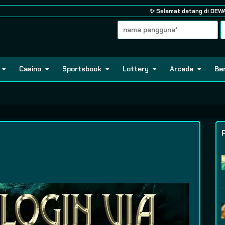
✨ Selamat datang di DEWA234 –
Casino
Sportsbook
Lottery
Arcade
Ber