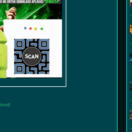
roid)